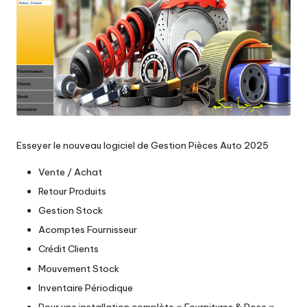
r
o
Esseyer le nouveau logiciel de Gestion Pièces Auto 2025
Vente / Achat
Retour Produits
Gestion Stock
Acomptes Fournisseur
Crédit Clients
Mouvement Stock
Inventaire Périodique
Pour une installation complète « Fournitures & Pose »