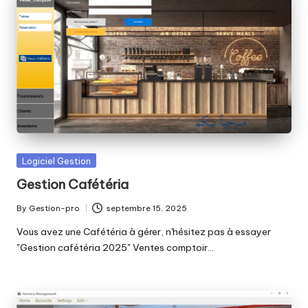
Posted
Logiciel Gestion
in
Gestion Cafétéria
By
Gestion-pro
septembre 15, 2025
Posted
by
Vous avez une Cafétéria à gérer, n'hésitez pas à essayer
"Gestion cafétéria 2025" Ventes comptoir…