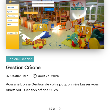
Posted
Logiciel Gestion
in
Gestion Crèche
By
Gestion-pro
août 25, 2025
Posted
by
Pour une bonne Gestion de votre pouponnière laisser vous
aidez par " Gestion crèche 2025…
Pagination
1
2
3