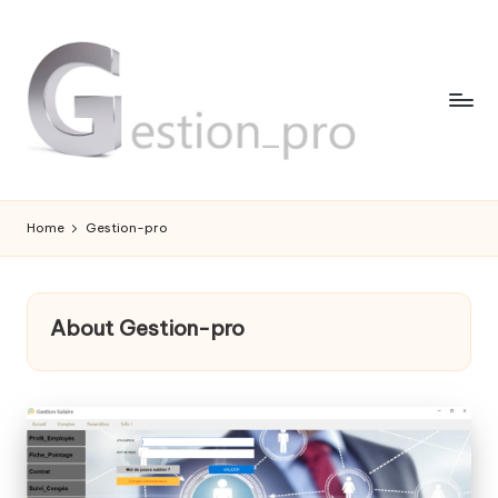
Skip
to
content
G
My
WordPress
e
Home
Gestion-pro
Blog
s
ti
About Gestion-pro
o
n
-
p