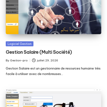
r
o
Posted
Logiciel Gestion
in
Gestion Salaire (Multi Société)
By
Gestion-pro
juillet 29, 2026
Posted
by
Gestion Salaire est un gestionnaire de resources humaine très
facile à utiliser avec de nombreuses…