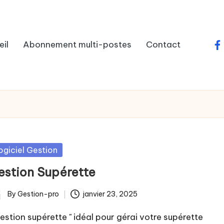
il
Abonnement multi-postes
Contact
fa
sted
ogiciel Gestion
estion Supérette
By
Gestion-pro
janvier 23, 2025
ted
Gestion supérette " idéal pour gérai votre supérette