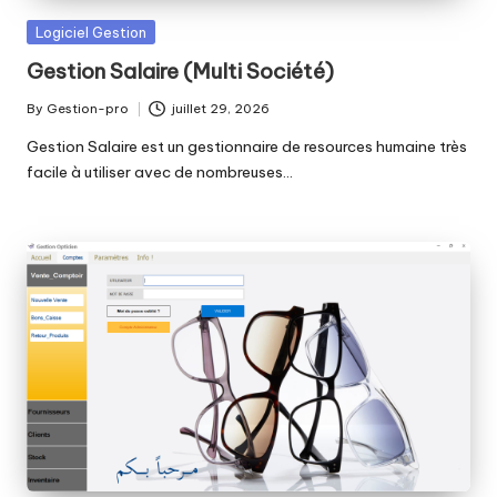
r
o
Posted
Logiciel Gestion
in
Gestion Salaire (Multi Société)
By
Gestion-pro
juillet 29, 2026
Posted
by
Gestion Salaire est un gestionnaire de resources humaine très
facile à utiliser avec de nombreuses…