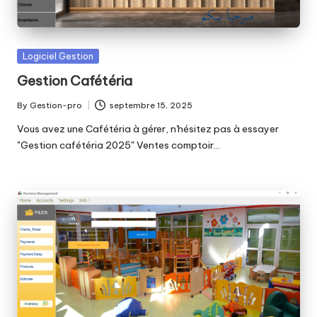
Posted
Logiciel Gestion
in
Gestion Cafétéria
By
Gestion-pro
septembre 15, 2025
Posted
by
Vous avez une Cafétéria à gérer, n'hésitez pas à essayer
"Gestion cafétéria 2025" Ventes comptoir…