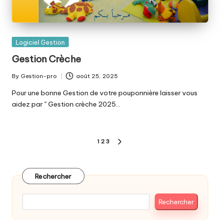
Posted
Logiciel Gestion
in
Gestion Crèche
By
Gestion-pro
août 25, 2025
Posted
by
Pour une bonne Gestion de votre pouponnière laisser vous
aidez par " Gestion crèche 2025…
Pagination
1
2
3
NEXT
des
PAGE
publications
Rechercher
Rechercher