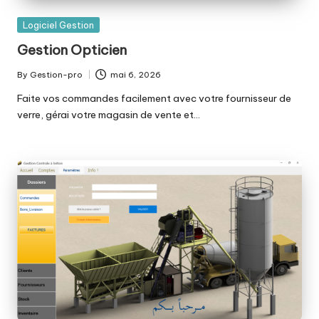
Posted
Logiciel Gestion
in
Gestion Opticien
By
Gestion-pro
mai 6, 2026
Posted
by
Faite vos commandes facilement avec votre fournisseur de
verre, gérai votre magasin de vente et…